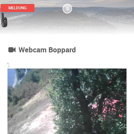
MELDUNG
Webcam Boppard
';