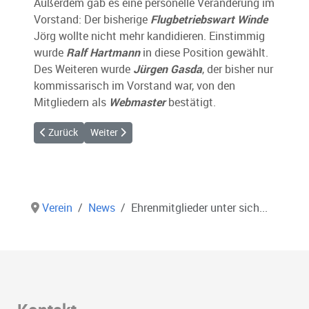
Außerdem gab es eine personelle Veränderung im
Vorstand: Der bisherige
Flugbetriebswart Winde
Jörg wollte nicht mehr kandidieren. Einstimmig
wurde
Ralf Hartmann
in diese Position gewählt.
Des Weiteren wurde
Jürgen Gasda
, der bisher nur
kommissarisch im Vorstand war, von den
Mitgliedern als
Webmaster
bestätigt.
Vorheriger Beitrag: Vortag von Armin Harich war ein voller Erf
Nächster Beitrag: Kein Traumwetter aber Flugwett
Zurück
Weiter
Verein
News
Ehrenmitglieder unter sich...