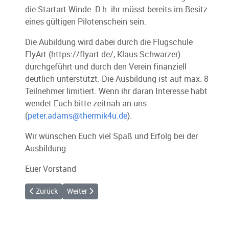
die Startart Winde. D.h. ihr müsst bereits im Besitz
eines gültigen Pilotenschein sein.
Die Aubildung wird dabei durch die Flugschule
FlyArt (https://flyart.de/, Klaus Schwarzer)
durchgeführt und durch den Verein finanziell
deutlich unterstützt. Die Ausbildung ist auf max. 8
Teilnehmer limitiert. Wenn ihr daran Interesse habt
wendet Euch bitte zeitnah an uns
(
peter.adams@thermik4u.de
).
Wir wünschen Euch viel Spaß und Erfolg bei der
Ausbildung.
Euer Vorstand
Vorheriger Beitrag: Schleppeinweisung am Wochenende erfolg
Nächster Beitrag: Hike & Fly zum Saisonstart
Zurück
Weiter