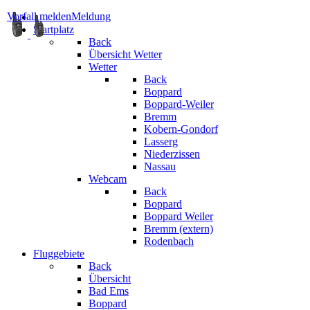
Vorfall melden
Meldung
Startplatz
Back
Übersicht Wetter
Wetter
Back
Boppard
Boppard-Weiler
Bremm
Kobern-Gondorf
Lasserg
Niederzissen
Nassau
Webcam
Back
Boppard
Boppard Weiler
Bremm (extern)
Rodenbach
Fluggebiete
Back
Übersicht
Bad Ems
Boppard