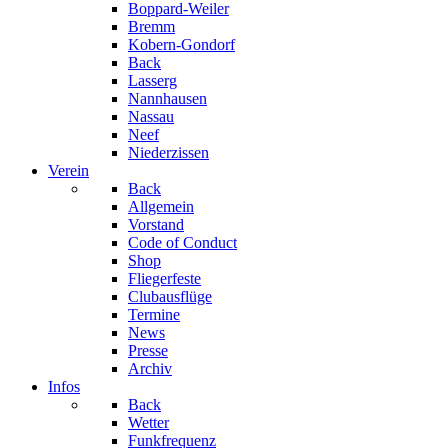
Boppard-Weiler
Bremm
Kobern-Gondorf
Back
Lasserg
Nannhausen
Nassau
Neef
Niederzissen
Verein
Back
Allgemein
Vorstand
Code of Conduct
Shop
Fliegerfeste
Clubausflüge
Termine
News
Presse
Archiv
Infos
Back
Wetter
Funkfrequenz