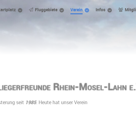
tartplatz
Fluggebiete
Verein
Infos
Mitgl
liegerfreunde
Rhein-Mosel-Lahn e.
sterung seit
1985
. Heute hat unser Verein