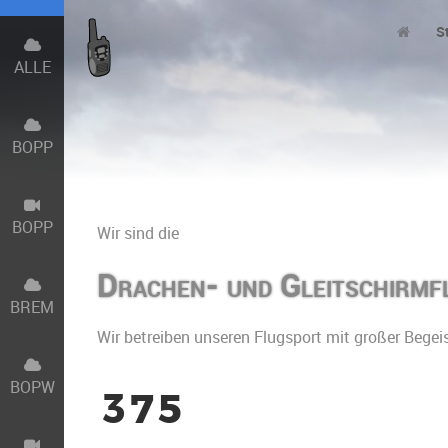
S
ALLE
BOPP
BOPP
Wir sind die
Drachen- und Gleitschirmf
BREM
Wir betreiben unseren Flugsport mit großer Begei
BOPW
3
7
5