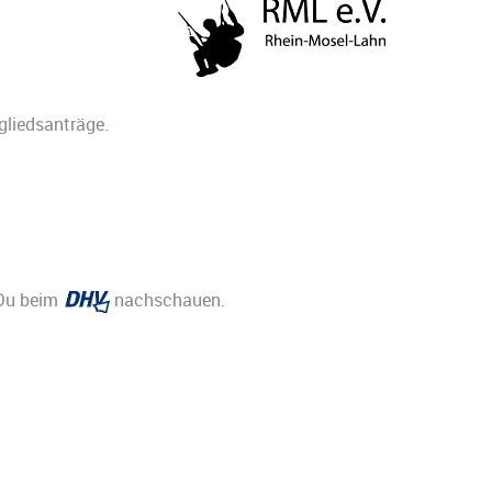
gliedsanträge.
 Du beim
nachschauen.