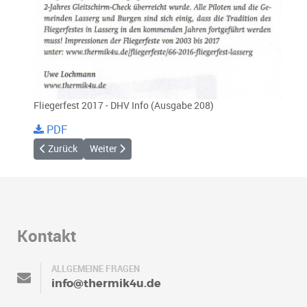
Fliegerfest 2017 - DHV Info (Ausgabe 208)
PDF
Vorheriger Beitrag: Palz-Open 2017 - DHV Info
Nächster Beitrag: Gleitschirmfliegen - Cochem Ze
Zurück
Weiter
Kontakt
ALLGEMEINE FRAGEN
info@thermik4u.de