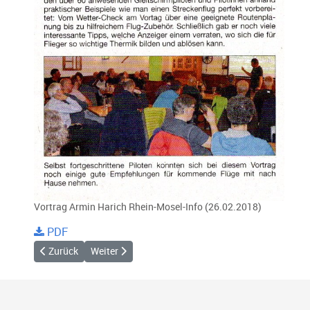
Vortrag Armin Harich Rhein-Mosel-Info (26.02.2018)
PDF
Vorheriger Beitrag: Saubermanntag 2018 - Rhein-Mosel-Info
Nächster Beitrag: Bremm 2018 - DHV Info
Zurück
Weiter