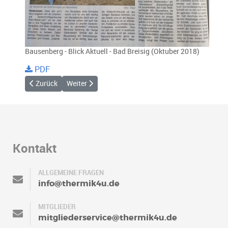
Bausenberg - Blick Aktuell - Bad Breisig (Oktuber 2018)
PDF
Vorheriger Beitrag: Fliegerfest und Sitzgelegenheit Lasserg 20
Nächster Beitrag: Neue Sitzgelegenheit 2018 - Mos
Zurück
Weiter
Kontakt
ALLGEMEINE FRAGEN
info@thermik4u.de
MITGLIEDER
mitgliederservice@thermik4u.de