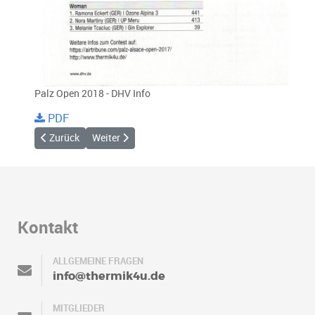
Palz Open 2018 - DHV Info
PDF
Vorheriger Beitrag: Nassau 2018 - Rheinzeitung
Nächster Beitrag: Fliegerfest und Sitzgelegenheit 
Zurück
Weiter
Kontakt
ALLGEMEINE FRAGEN
info@thermik4u.de
MITGLIEDER