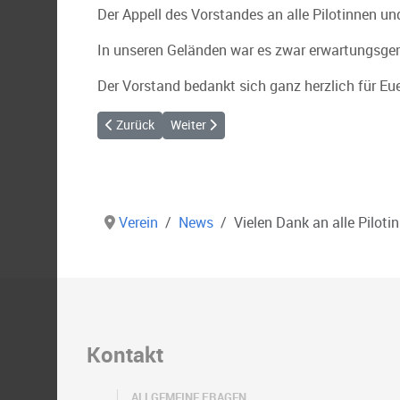
Der Appell des Vorstandes an alle Pilotinnen un
In unseren Geländen war es zwar erwartungsge
Der Vorstand bedankt sich ganz herzlich für Eu
Vorheriger Beitrag: Auf den Rosenberg darf nicht m
Nächster Beitrag: Die XC Saison ist eröff
Zurück
Weiter
Verein
News
Vielen Dank an alle Piloti
Kontakt
ALLGEMEINE FRAGEN