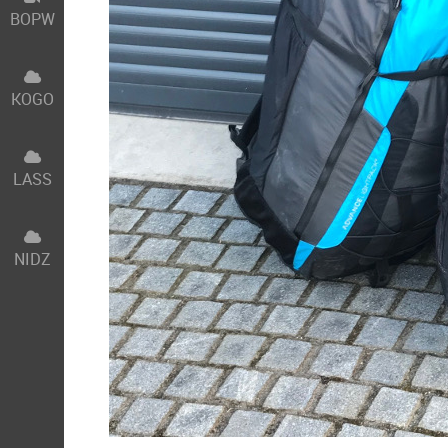
BOPW
KOGO
LASS
NIDZ