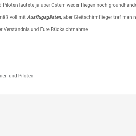
d Piloten lautete ja über Ostern weder fliegen noch groundhand
mäß voll mit
Ausflugsgästen
, aber Gleitschirmflieger traf man n
er Verständnis und Eure Rücksichtnahme......
ehr hochgefahren werden.
net
nnen und Piloten