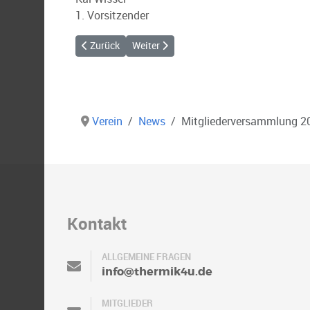
1. Vorsitzender
Vorheriger Beitrag: Fliegerfest Lasserg, wichtige Info
Nächster Beitrag: Rosenberg wieder frei
Zurück
Weiter
Verein
News
Mitgliederversammlung 2
Kontakt
ALLGEMEINE FRAGEN
info@thermik4u.de
MITGLIEDER