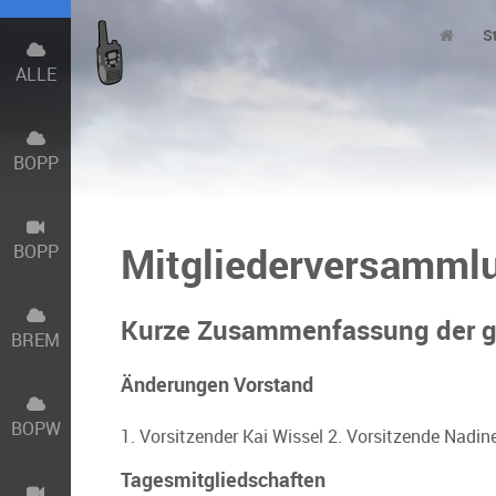
S
ALLE
BOPP
Mitgliederversamml
BOPP
Kurze Zusammenfassung der ge
BREM
Änderungen Vorstand
BOPW
1. Vorsitzender Kai Wissel 2. Vorsitzende Nad
Tagesmitgliedschaften