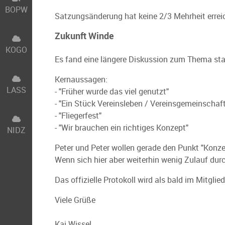
BOPW
Satzungsänderung hat keine 2/3 Mehrheit errei
Zukunft Winde
KOGO
Es fand eine längere Diskussion zum Thema statt
Kernaussagen:
LASS
- "Früher wurde das viel genutzt"
- "Ein Stück Vereinsleben / Vereinsgemeinschaft
- "Fliegerfest"
- "Wir brauchen ein richtiges Konzept"
NIDZ
Peter und Peter wollen gerade den Punkt "Konzept
Wenn sich hier aber weiterhin wenig Zulauf durc
Das offizielle Protokoll wird als bald im Mitglie
Viele Grüße
Kai Wissel