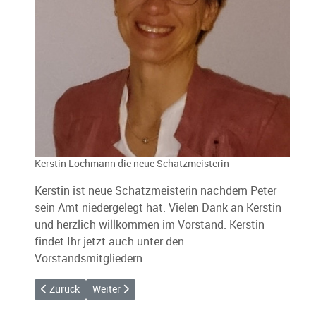
Kerstin Lochmann die neue Schatzmeisterin
Kerstin ist neue Schatzmeisterin nachdem Peter
sein Amt niedergelegt hat. Vielen Dank an Kerstin
und herzlich willkommen im Vorstand. Kerstin
findet Ihr jetzt auch unter den
Vorstandsmitgliedern.
Vorheriger Beitrag: Ralph ist neuer 2. Windenwart
Nächster Beitrag: Neue Wetterstation in Lasserg
Zurück
Weiter