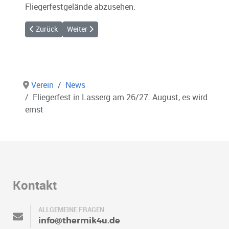
Fliegerfestgelände abzusehen.
Vorheriger Beitrag: Fliegerfest Lasserg war ein voller Erfolg
Nächster Beitrag: Streckenflugseminar und Palz-A
Zurück
Weiter
Verein
News
Fliegerfest in Lasserg am 26/27. August, es wird
ernst
Kontakt
ALLGEMEINE FRAGEN
info@thermik4u.de