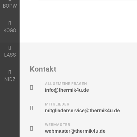
BOPW
KOGO
LASS
Kontakt
NIDZ
ALLGEMEINE FRAGEN
info@thermik4u.de
MITGLIEDER
mitgliederservice@thermik4u.de
WEBMASTER
webmaster@thermik4u.de