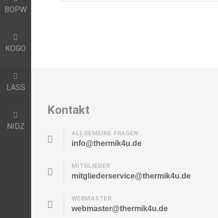
BOPW
KOGO
LASS
Kontakt
NIDZ
ALLGEMEINE FRAGEN
info@thermik4u.de
MITGLIEDER
mitgliederservice@thermik4u.de
WEBMASTER
webmaster@thermik4u.de