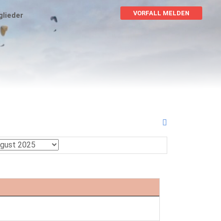
VORFALL MELDEN
glieder