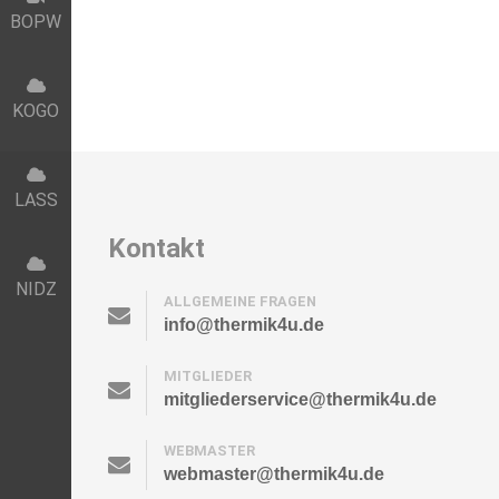
BOPW
KOGO
LASS
Kontakt
NIDZ
ALLGEMEINE FRAGEN
info@thermik4u.de
MITGLIEDER
mitgliederservice@thermik4u.de
WEBMASTER
webmaster@thermik4u.de