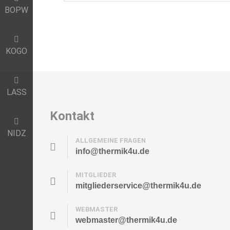
BOPW
KOGO
LASS
Kontakt
NIDZ
ALLGEMEINE FRAGEN
info@thermik4u.de
MITGLIEDER
mitgliederservice@thermik4u.de
WEBMASTER
webmaster@thermik4u.de