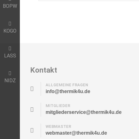
BOPW
KOGO
LASS
Kontakt
NIDZ
ALLGEMEINE FRAGEN
info@thermik4u.de
MITGLIEDER
mitgliederservice@thermik4u.de
WEBMASTER
webmaster@thermik4u.de