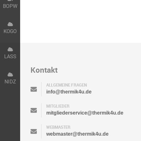
BOPW
KOGO
LASS
Kontakt
NIDZ
ALLGEMEINE FRAGEN
info@thermik4u.de
MITGLIEDER
mitgliederservice@thermik4u.de
WEBMASTER
webmaster@thermik4u.de