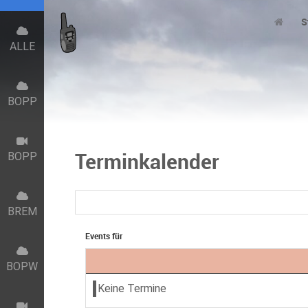
S
ALLE
BOPP
Terminkalender
BOPP
BREM
Events für
BOPW
Keine Termine