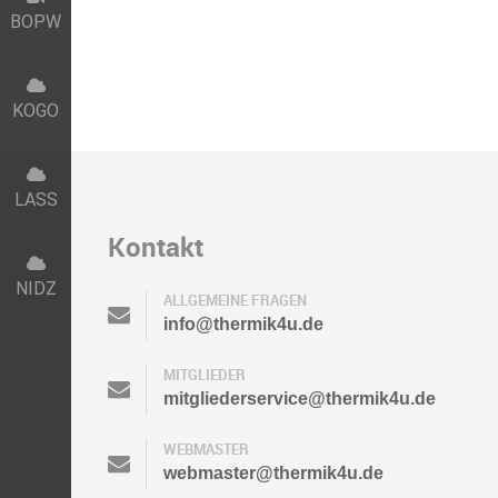
BOPW
KOGO
LASS
Kontakt
NIDZ
ALLGEMEINE FRAGEN
info@thermik4u.de
MITGLIEDER
mitgliederservice@thermik4u.de
WEBMASTER
webmaster@thermik4u.de