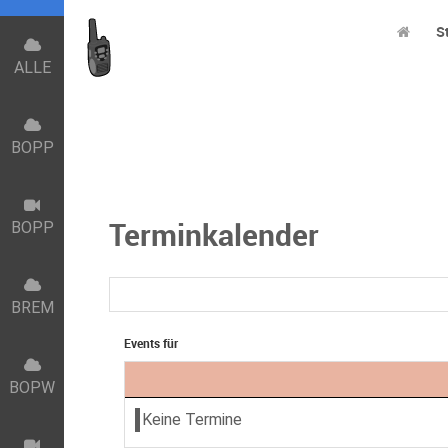
S
ALLE
BOPP
Terminkalender
BOPP
BREM
Events für
BOPW
Keine Termine