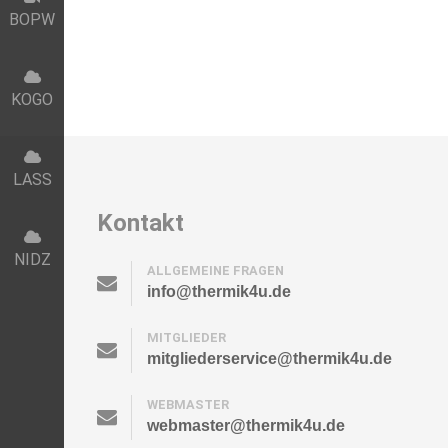
BOPW
KOGO
LASS
Kontakt
NIDZ
ALLGEMEINE FRAGEN
info@thermik4u.de
MITGLIEDER
mitgliederservice@thermik4u.de
WEBMASTER
webmaster@thermik4u.de