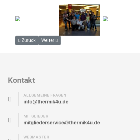
Vorheriger Beitrag: 2015 Greifenburg
Nächster Beitrag: 2015 Piedrahita
Zurück
Weiter
Kontakt
ALLGEMEINE FRAGEN
info@thermik4u.de
MITGLIEDER
mitgliederservice@thermik4u.de
WEBMASTER