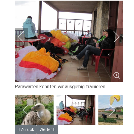
Parawaiten konnten wir ausgiebig trainieren
Vorheriger Beitrag: 2015 Ölüdeniz
Nächster Beitrag: 2016 Greifenburg
Zurück
Weiter