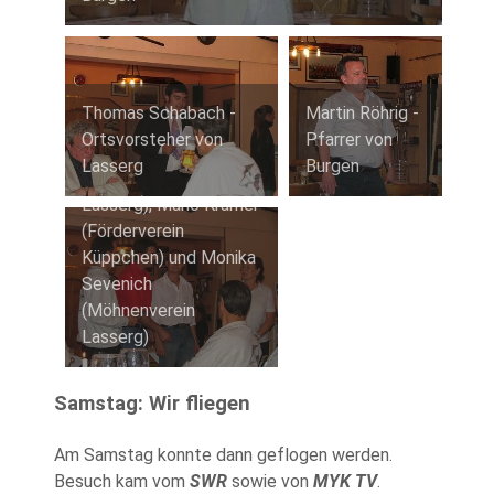
Thomas Schabach -
Martin Röhrig -
Ortsvorsteher von
Pfarrer von
Lasserg
Burgen
Leo Ditz (SV Fortuna
Lasserg), Mario Krämer
(Förderverein
Küppchen) und Monika
Sevenich
(Möhnenverein
Lasserg)
Samstag: Wir fliegen
Am Samstag konnte dann geflogen werden.
Besuch kam vom
SWR
sowie von
MYK TV
.