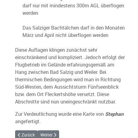
darf nur mit mindestens 300m AGL überflogen
werden
Das Salziger Bachtälchen darf in den Monaten
März und April nicht überflogen werden
Diese Auflagen klingen zunächst sehr
einschränkend und kompliziert. Jedoch erfolgt der
Flugbetrieb im Gelände erfahrungsgemäß am
Hang zwischen Bad Salzig und Weiler. Bei
thermischen Bedingungen wird man in Richtung
Süd-Westen, dem Aussichtsturm Fünfseenblick
bzw. dem Ort Fleckertshöhe versetzt. Diese
Abschnitte sind nun uneingeschränkt nutzbar.
Zur Verdeutlichung wurde eine Karte von
Stephan
angefertigt.
Vorheriger Beitrag: Kalt, usselig und trotzdem traumhaft
Nächster Beitrag: Coronaregeln weiter gelockert
Zurück
Weiter