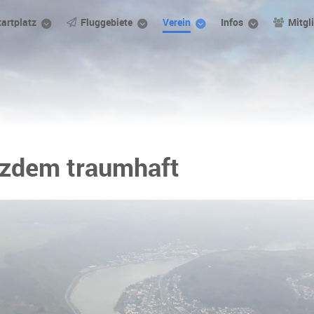
tartplatz
Fluggebiete
Verein
Infos
Mitgl
otzdem traumhaft