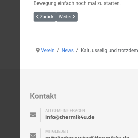
Bewegung einfach noch mal zu starten.
Vorheriger Beitrag: Die XC Saison ist eröffnet
Nächster Beitrag: Aufhebung der zeiltlic
Zurück
Weiter
Verein
News
Kalt, usselig und trotzde
Kontakt
ALLGEMEINE FRAGEN
info@thermik4u.de
MITGLIEDER
mitgliederservice@thermik4u.de