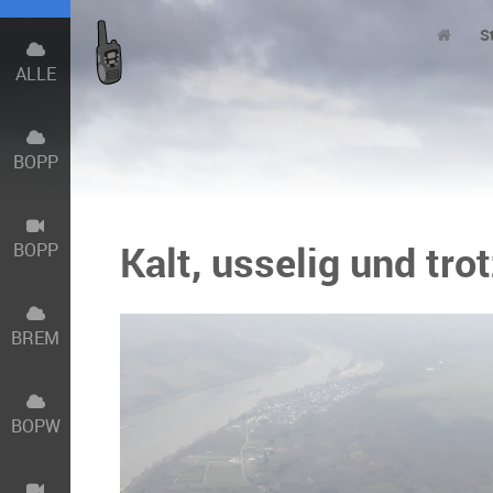
S
ALLE
BOPP
Kalt, usselig und tr
BOPP
BREM
BOPW