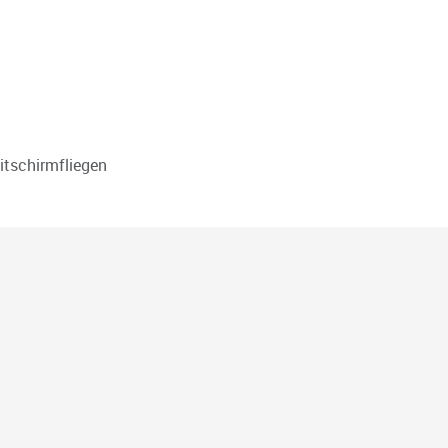
sammlung Mitte
itschirmfliegen