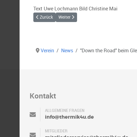
Text Uwe Lochmann Bild Christine Mai
Vorheriger Beitrag: JHV 2023
Nächster Beitrag: Bericht - Regionalver
Zurück
Weiter
Verein
News
"Down the Road" beim Gle
Kontakt
ALLGEMEINE FRAGEN
info@thermik4u.de
MITGLIEDER