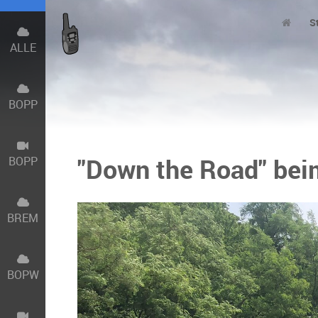
S
ALLE
BOPP
"Down the Road" bei
BOPP
BREM
BOPW