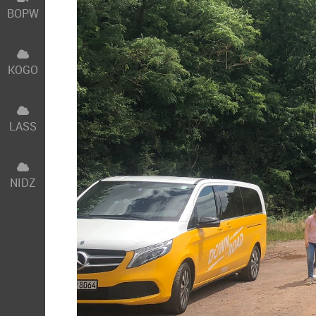
BOPW
KOGO
LASS
NIDZ