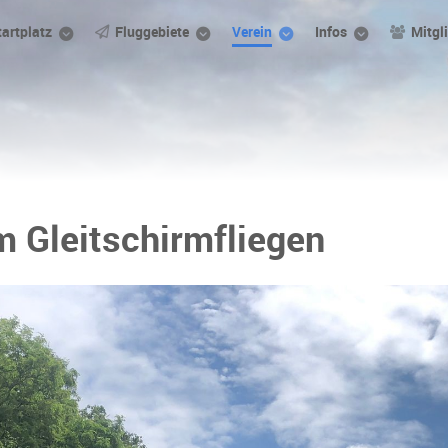
tartplatz
Fluggebiete
Verein
Infos
Mitgl
m Gleitschirmfliegen