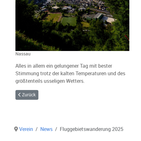
Nassau
Alles in allem ein gelungener Tag mit bester
Stimmung trotz der kalten Temperaturen und des
größtenteils usseligen Wetters.
Vorheriger Beitrag: Sommer-Vereinsausflug 2025
Zurück
Verein
News
Fluggebietswanderung 2025