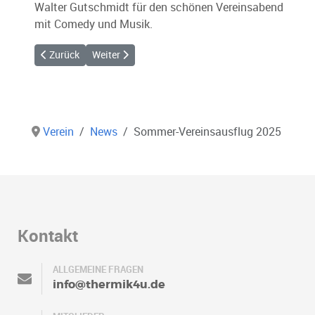
Walter Gutschmidt für den schönen Vereinsabend
mit Comedy und Musik.
Vorheriger Beitrag: Fliegerfest Lasserg 2026
Nächster Beitrag: Fluggebietswanderung 2025
Zurück
Weiter
Verein
News
Sommer-Vereinsausflug 2025
Kontakt
ALLGEMEINE FRAGEN
info@thermik4u.de