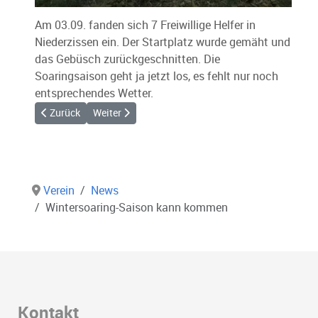
Am 03.09. fanden sich 7 Freiwillige Helfer in
Niederzissen ein. Der Startplatz wurde gemäht und
das Gebüsch zurückgeschnitten. Die
Soaringsaison geht ja jetzt los, es fehlt nur noch
entsprechendes Wetter.
Vorheriger Beitrag: Streckenflugseminar in Piedrahita
Nächster Beitrag: Fliegerfest in Lasserg, schön war
Zurück
Weiter
Verein
News
Wintersoaring-Saison kann kommen
Kontakt