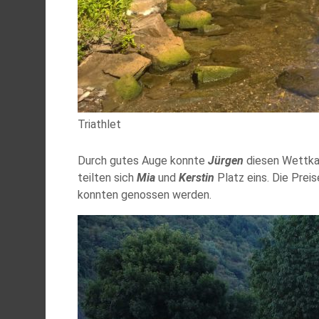
Triathlet
Durch gutes Auge konnte
Jürgen
diesen Wettkam
teilten sich
Mia
und
Kerstin
Platz eins. Die Prei
konnten genossen werden.