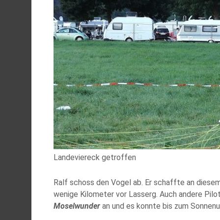
Landeviereck getroffen
Ralf schoss den Vogel ab. Er schaffte an diesem
wenige Kilometer vor Lasserg. Auch andere Pilo
Moselwunder
an und es konnte bis zum Sonnenu