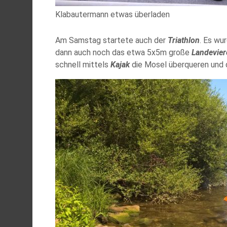
Klabautermann etwas überladen
Am Samstag startete auch der
Triathlon
. Es wu
dann auch noch das etwa 5x5m große
Landevier
schnell mittels
Kajak
die Mosel überqueren und