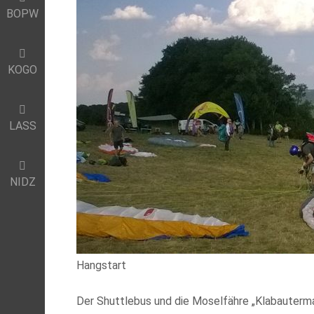
BOPW
KOGO
LASS
NIDZ
Hangstart
Der Shuttlebus und die Moselfähre „Klabauterman