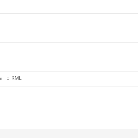
:: RML
en