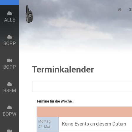
S
ALLE
BOPP
Terminkalender
BOPP
BREM
Termine für die Woche :
BOPW
Montag
Keine Events an diesem Datum
04. Mai