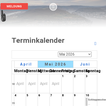
MELDUNG
Terminkalender
April
Mai 2026
Juni
Montag
Dienstag
Mittwoch
Donnerstag
Freitag
Samstag
Sonntag
1
2
3
April
April
April
April
18
4
5
6
7
8
9
10
Schleppwoche
19
...